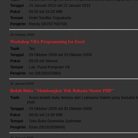
Tanggal
: 15 Januari 2010 s/d 15 Januari 2010
Pukul
: 09.00 s/d 16.00 WIB
Tempat
: Hotel Santika Yogyakarta
Pengirim
: Rendy (08787768768)
26 Oktober 2009
Workshop VBA Programming for Excel
Topik
: Tes
Tanggal
: 29 Oktober 2009 s/d 29 Oktober 2009
Pukul
: 09.00 s/d Selesai
Tempat
: Lab. Pusat Komputer UII
Pengirim
: Aci (08189320984)
31 Januari 2009
Bedah Buku "Membongkar Trik Rahasia Master PHP"
Topik
: Acara bedah buku terbaru dari Lukmanul Hakim yang berjudul
PHP.
Tanggal
: 29 Oktober 2009 s/d 30 Oktober 2009
Pukul
: 08.00 s/d 12.00 WIB
Tempat
: Toko Buku Gramedia Sudirman
Pengirim
: Enda (08192839849)
31 Januari 2009