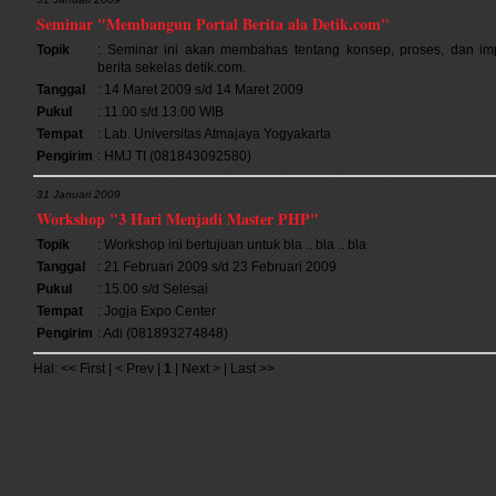
Seminar "Membangun Portal Berita ala Detik.com"
Topik
: Seminar ini akan membahas tentang konsep, proses, dan i
berita sekelas detik.com.
Tanggal
: 14 Maret 2009 s/d 14 Maret 2009
Pukul
: 11.00 s/d 13.00 WIB
Tempat
: Lab. Universitas Atmajaya Yogyakarta
Pengirim
: HMJ TI (081843092580)
31 Januari 2009
Workshop "3 Hari Menjadi Master PHP"
Topik
: Workshop ini bertujuan untuk bla .. bla .. bla
Tanggal
: 21 Februari 2009 s/d 23 Februari 2009
Pukul
: 15.00 s/d Selesai
Tempat
: Jogja Expo Center
Pengirim
: Adi (081893274848)
Hal: << First | < Prev |
1
| Next > | Last >>