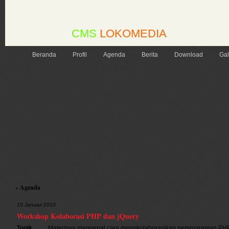
CMS
LOKOMEDIA
Beranda
Profil
Agenda
Berita
Download
Gal
7 Agustus 2026
,
03:47:10
»
Agenda
15 Januari 2010
Workshop Kolaborasi PHP dan jQuery
Topik
: Materinya mengenai cara mengkolaborasikan pemrograman PHP