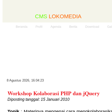
CMS
LOKOMEDIA
Beranda
Profil
Agenda
Berita
Download
Gal
8 Agustus 2026
,
16:04:23
Workshop Kolaborasi PHP dan jQuery
Diposting tanggal: 15 Januari 2010
Topik
: Materinya mengenai cara mengkolaborasi