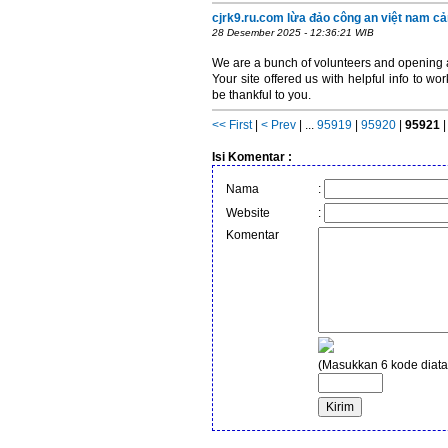
cjrk9.ru.com lừa đảo công an việt nam c
28 Desember 2025 - 12:36:21 WIB
We are a bunch of volunteers and opening
Your site offered us with helpful info to
be thankful to you.
<< First
|
< Prev
| ...
95919
|
95920
|
95921
Isi Komentar :
Nama
:
Website
:
Komentar
(Masukkan 6 kode diata