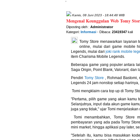
Kamis, 08 Juni 2023 - 18:44:48 WIB
Mengenal Keunggulan Web Tomy Store
Diposting oleh :
Administrator
Kategori:
Informasi
- Dibaca:
23419347
kali
Tomy Store menawarkan layanan 
online, mulai dari game mobile h
Legends, mulai dari
joki rank mobile le
item Charisma Mobile Legends.
Beberapa game yang populer antara la
Saga Origin, Point Blank, Valorant, dan 
Pendiri
Tomy Store
, Rohmad Bastomi, 
Legends 24 jam nonstop setiap hariny
Tomi mengklaim cara top up di Tomy Sto
"Pertama, pilih game yang akan kamu t
Selanjutnya, input data akun game kamu
juga yang tidak," ujar Tomi menjelaskan
Tomi menambahkan, Tomy Store meny
pembayaran yang ada pada Tomy Store ju
mini market, hingga aplikasi pay later, se
"Setelah itu, kamu bisa masukkan kod