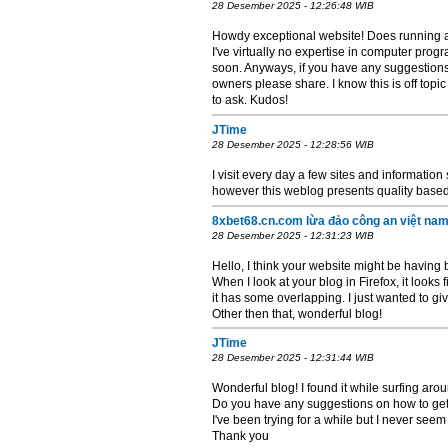
28 Desember 2025 - 12:26:48 WIB
Howdy exceptional website! Does running a b
I've virtually no expertise in computer pr
soon. Anyways, if you have any suggestions
owners please share. I know this is off topi
to ask. Kudos!
JTime
28 Desember 2025 - 12:28:56 WIB
I visit every day a few sites and information s
however this weblog presents quality based
8xbet68.cn.com lừa đảo công an việt nam
28 Desember 2025 - 12:31:23 WIB
Hello, I think your website might be having 
When I look at your blog in Firefox, it looks
it has some overlapping. I just wanted to g
Other then that, wonderful blog!
JTime
28 Desember 2025 - 12:31:44 WIB
Wonderful blog! I found it while surfing a
Do you have any suggestions on how to get
I've been trying for a while but I never seem 
Thank you