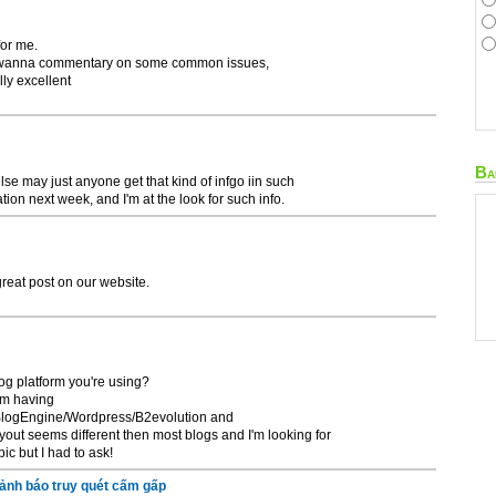
for me.
But wanna commentary on some common issues,
lly excellent
Ba
lse may just anyone get that kind of infgo iin such
ation next week, and I'm at the look for such info.
 great post on our website.
og platform you're using?
I'm having
n BlogEngine/Wordpress/B2evolution and
yout seems different then most blogs and I'm looking for
ic but I had to ask!
cảnh báo truy quét cấm gấp