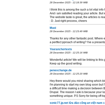
28 Desember 2025 - 12:18:39 WIB
I think this is among the such a lot vital info 
And i am satisfied reading your article. 
The website taste is great, the articles is rea
: D. Just right process, cheers
Muoi
28 Desember 2025 - 12:23:49 WIB
Thanks for any other fantastic post. Where e
a pertfect pproach of writing? I've a present
Youranchortexts
28 Desember 2025 - 12:25:16 WIB
Wonderful article! We will be linking to this
Keep up the good writing.
penexchange.de
28 Desember 2025 - 12:25:20 WIB
Hey there would you mind sharing which bl
I'm planning to start my own blog soon but 
a difficult time making a decision betwee
Drupal. The reason I ask is because your la
something unique. P.S Sorry for being off-top
sonic77.jp.net lừa đảo công an việt nam 