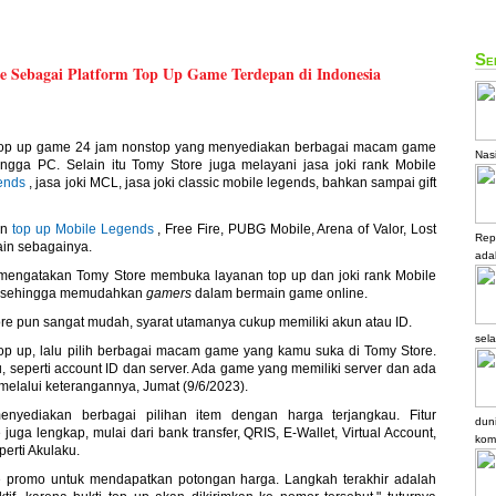
Sek
 Sebagai Platform Top Up Game Terdepan di Indonesia
top up game 24 jam nonstop yang menyediakan berbagai macam game
Nasi
ingga PC. Selain itu Tomy Store juga melayani jasa joki rank Mobile
gends
, jasa joki MCL, jasa joki classic mobile legends, bahkan sampai gift
in
top up Mobile Legends
, Free Fire, PUBG Mobile, Arena of Valor, Lost
Rep
lain sebagainya.
ada
mengatakan Tomy Store membuka layanan top up dan joki rank Mobile
a, sehingga memudahkan
gamers
dalam bermain game online.
re pun sangat mudah, syarat utamanya cukup memiliki akun atau ID.
sel
op up, lalu pilih berbagai macam game yang kamu suka di Tomy Store.
, seperti account ID dan server. Ada game yang memiliki server dan ada
 melalui keterangannya, Jumat (9/6/2023).
ediakan berbagai pilihan item dengan harga terjangkau. Fitur
dun
ga lengkap, mulai dari bank transfer, QRIS, E-Wallet, Virtual Account,
kom
perti Akulaku.
e promo untuk mendapatkan potongan harga. Langkah terakhir adalah