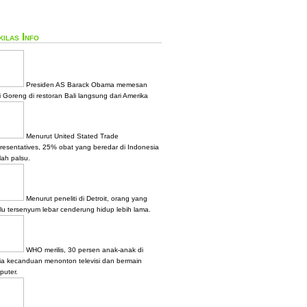
ilas Info
Presiden AS Barack Obama memesan
 Goreng di restoran Bali langsung dari Amerika
Menurut United Stated Trade
resentatives, 25% obat yang beredar di Indonesia
lah palsu.
Menurut peneliti di Detroit, orang yang
alu tersenyum lebar cenderung hidup lebih lama.
WHO merilis, 30 persen anak-anak di
ia kecanduan menonton televisi dan bermain
puter.