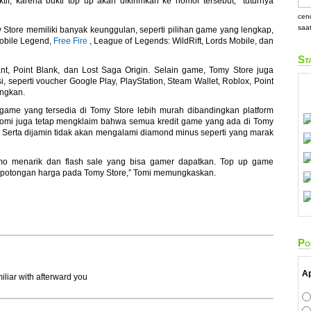
, karena bukti top up akan dikirimkan ke nomor tersebut," tuturnya
cen
saa
Store memiliki banyak keunggulan, seperti pilihan game yang lengkap,
Mobile Legend,
Free Fire
, League of Legends: WildRift, Lords Mobile, dan
St
nt, Point Blank, dan Lost Saga Origin. Selain game, Tomy Store juga
 seperti voucher Google Play, PlayStation, Steam Wallet, Roblox, Point
angkan.
 game yang tersedia di Tomy Store lebih murah dibandingkan platform
Tomi juga tetap mengklaim bahwa semua kredit game yang ada di Tomy
 Serta dijamin tidak akan mengalami diamond minus seperti yang marak
o menarik dan flash sale yang bisa gamer dapatkan. Top up game
i potongan harga pada Tomy Store,” Tomi memungkaskan.
Po
Ap
miliar ᴡith afterward you