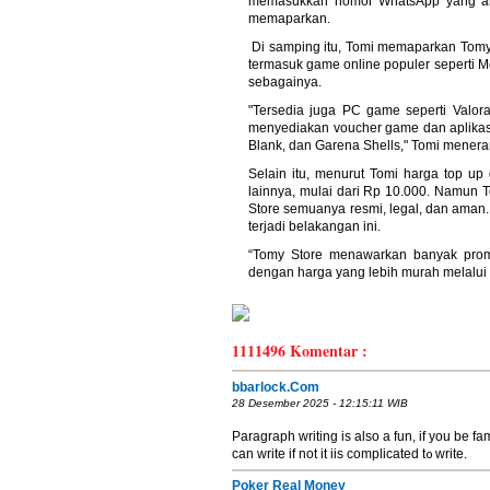
memasukkan nomor WhatsApp yang aktif
memaparkan.
Di samping itu, Tomi memaparkan Tomy 
termasuk game online populer seperti 
sebagainya.
"Tersedia juga PC game seperti Valora
menyediakan voucher game dan aplikasi,
Blank, dan Garena Shells," Tomi mener
Selain itu, menurut Tomi harga top up
lainnya, mulai dari Rp 10.000. Namun 
Store semuanya resmi, legal, dan aman.
terjadi belakangan ini.
“Tomy Store menawarkan banyak prom
dengan harga yang lebih murah melalu
1111496
Komentar :
bbarlock.Com
28 Desember 2025 - 12:15:11 WIB
Paragraph writing is alѕo а fun, іf yоu be fa
ϲan write if not it iis complicated t᧐ write.
Poker Real Money