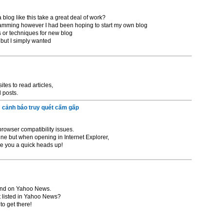
log like this take a great deal of work?
ogramming however I had been hoping to start my own blog
 or techniques for new blog
c but I simply wanted
ites to read articles,
 posts.
 cảnh báo truy quét cấm gấp
browser compatibility issues.
 fine but when opening in Internet Explorer,
ive you a quick heads up!
round on Yahoo News.
 listed in Yahoo News?
to get there!