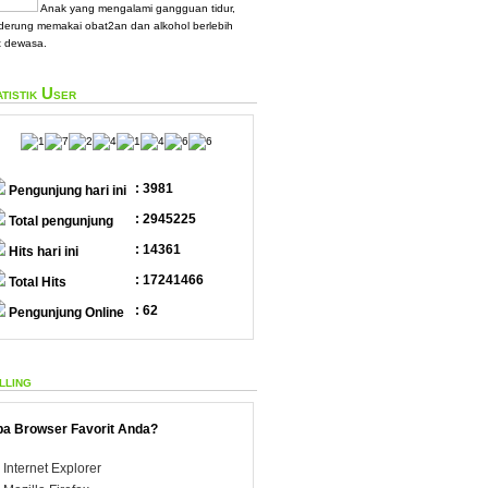
Anak yang mengalami gangguan tidur,
derung memakai obat2an dan alkohol berlebih
t dewasa.
atistik User
: 3981
Pengunjung hari ini
: 2945225
Total pengunjung
: 14361
Hits hari ini
: 17241466
Total Hits
: 62
Pengunjung Online
lling
a Browser Favorit Anda?
Internet Explorer