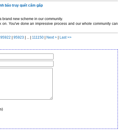
ảnh báo truy quét cấm gấp
 a brand new scheme in our community.
 work on. You've done an impressive process and our whole community can
|
95922
|
95923
| ... |
111150
|
Next >
|
Last >>
s)